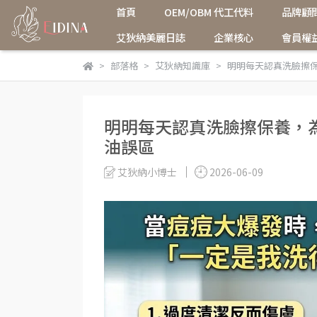
首頁
OEM/OBM 代工代料
品牌顧
艾狄納美麗日誌
企業核心
會員權
部落格
艾狄納知識庫
明明每天認真洗臉擦
明明每天認真洗臉擦保養，
油誤區
艾狄納小博士
2026-06-09