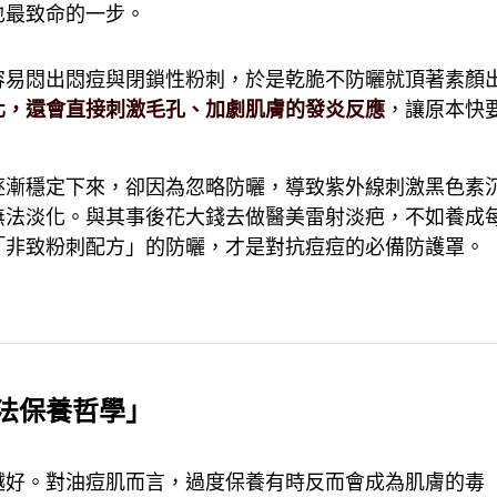
也最致命的一步。
容易悶出悶痘與閉鎖性粉刺，於是乾脆不防曬就頂著素顏
化，還會直接刺激毛孔、加劇肌膚的發炎反應
，讓原本快
逐漸穩定下來，卻因為忽略防曬，導致紫外線刺激黑色素
無法淡化。與其事後花大錢去做醫美雷射淡疤，不如養成
「非致粉刺配方」的防曬，才是對抗痘痘的必備防護罩。
法保養哲學」
越好。對油痘肌而言，過度保養有時反而會成為肌膚的毒