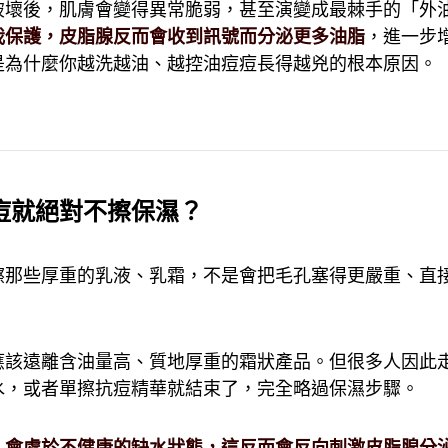
破壞後，肌膚會變得異常脆弱，甚至演變成最棘手的「外
我保護，皮脂腺反而會收到訊號而分泌更多油脂
，進一步
是為什麼你越洗越油、越控油痘痘長得越兇的根本原因。
痘就絕對不擦保濕？
擦那些厚重的乳液、乳霜，不是會把毛孔塞得更嚴重、直
應該遠離含油量高、質地厚重的霜狀產品。但很多人因此
水，或者單擦抗痘精華就結束了，完全略過保濕步驟。