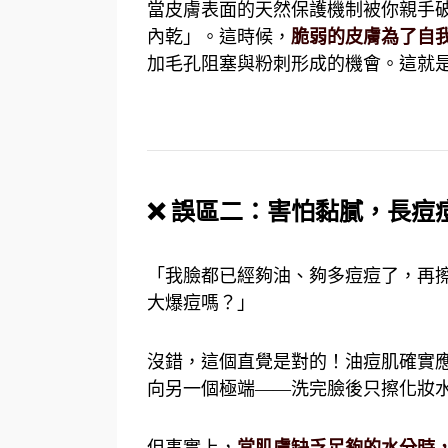
當皮膚表面的天然保護機制被你親手
內乾」。這時候，
脆弱的皮膚為了自
加毛孔阻塞與粉刺形成的機會。這就
❌
誤區二：害怕黏膩，長痘
「我臉都已經夠油、夠多痘痘了，再
大爆痘嗎？」
沒錯，這個直覺是對的！油痘肌確實
向另一個極端
——
洗完臉後只擦化妝