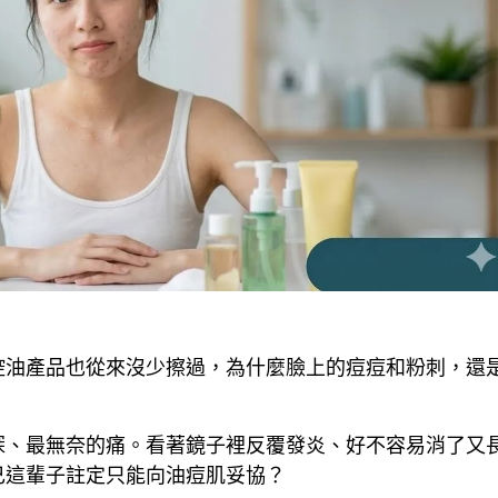
控油產品也從來沒少擦過，為什麼臉上的痘痘和粉刺，還
深、最無奈的痛。看著鏡子裡反覆發炎、好不容易消了又
己這輩子註定只能向油痘肌妥協？