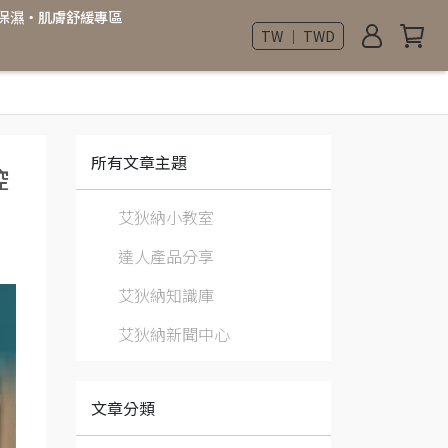
極效保濕・肌膚舒緩專區
TW ｜ TWD
所有文章主題
控
艾狄納小教室
達人產品分享
艾狄納知識庫
艾狄納新聞中心
文章分類