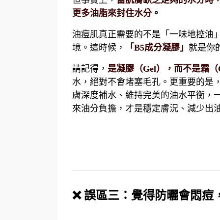
但事實上，
當肌膚缺乏足夠的水分時
更多油脂來封住水分
。
油痘肌真正需要的不是「一味地控油
境。這時候，
「
B5
成分凝膠」
就是你
請記得，
是凝膠（
Gel
），而不是霜（
水，絕對不會堵塞毛孔。更重要的是
膚深度補水、維持完美的油水平衡，
來油分負擔，才是穩定膚況、減少出
❌
誤區三：覺得防曬會悶痘