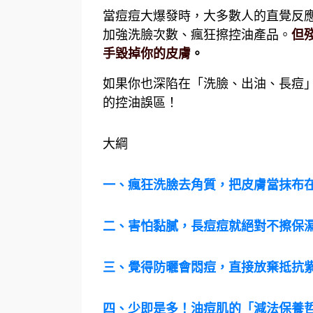
當痘痘大爆發時，大多數人的直覺反
加強洗臉次數、瘋狂擦控油產品。
但
手毀掉你的皮膚
。
如果你也深陷在「洗臉、出油、長痘
的控油誤區！
大綱
一、瘋狂洗臉去角質，把皮膚當抹布
二、害怕黏膩，長痘痘就絕對不擦保
三、覺得防曬會悶痘，直接放棄抵抗
四、少即是多！油痘肌的「減法保養