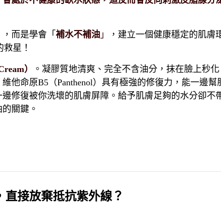
，會處於不健康的缺水狀態，這反而會反向刺激皮脂腺分
」，而是學會「
補水不補油
」
，建立一個健康穩定的肌膚
的救星！
Cream
）
。凝膠質地清爽、完全不含油分，抹在臉上秒化
，維他命原
B5
（
Panthenol
）具有極強的修復力，能一邊幫
一邊修復被你洗壞的肌膚屏障。給予肌膚足夠的水分卻不
油的關鍵。
，直接放棄抵抗紫外線？