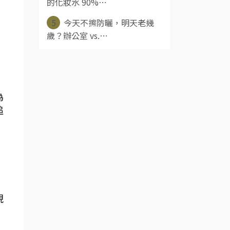
的化妝水 90%⋯
5
今天不擦防曬，明天老幾
歲？辦公室 vs.⋯
為
追
現