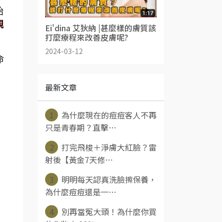
始
親
Ei'dina 艾狄納 |甚麼樣的膚質該
打麼療程來改善皮膚呢?
2024-03-12
命
最新文章
1
為什麼現在的痘痘客人不再
只是青春期？直擊⋯
2
打完飛梭＋淨膚大紅臉？雷
射後【黃金7天修⋯
3
明明每天認真洗臉擦保養，
為什麼痘痘還是一⋯
4
別再當冤大頭！為什麼你買