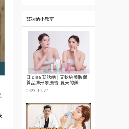
艾狄納小教室
Ei'dina 艾狄納 | 艾狄納美妝保
養品牌形象廣告-夏天的美
2023-10-27
是
長