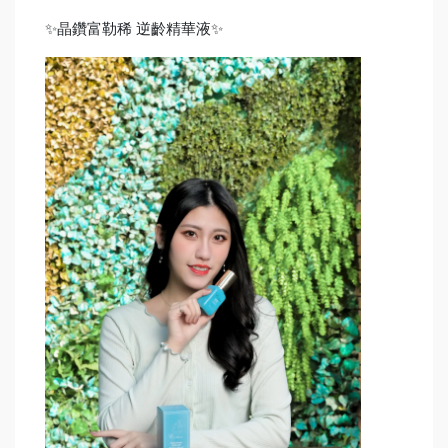
✨晶鑽富勒稀 逆齡精華液✨