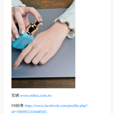
官網
www.eidina.com.tw
FB粉專
https://www.facebook.com/profile.php?
id=100083210448565