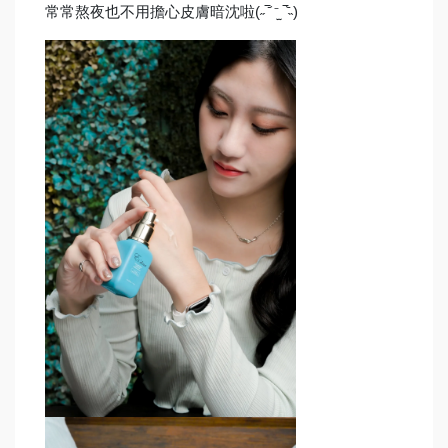
常常熬夜也不用擔心皮膚暗沈啦
(˶‾᷄ ⁻̫ ‾᷅˵)