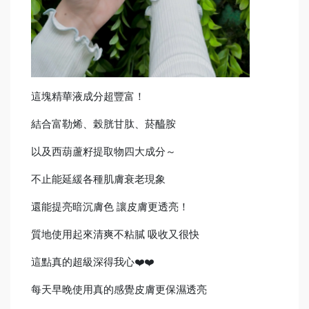
這塊精華液成分超豐富！
結合富勒烯、榖胱甘肽、菸醯胺
以及西葫蘆籽提取物四大成分～
不止能延緩各種肌膚衰老現象
還能提亮暗沉膚色 讓皮膚更透亮！
質地使用起來清爽不粘膩 吸收又很快
這點真的超級深得我心
❤️❤️
每天早晚使用真的感覺皮膚更保濕透亮