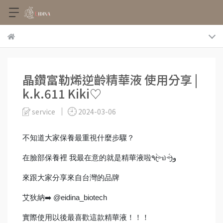
晶鑽富勒烯逆齡精華液 使用分享 |
k.k.611 Kiki♡
service
2024-03-06
不知道大家保養最重視什麼步驟？
在臉部保養裡
我最在意的就是精華液啦٩(˃̶͈̀௰˂̶͈́)
و
來跟大家分享來自台灣的品牌
艾狄納
➡️ @eidina_biotech
實際使用以後最喜歡這款精華液！！！