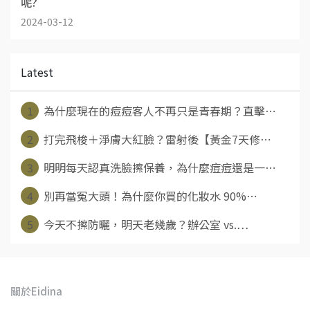
呢?
2024-03-12
Latest
1
為什麼現在的痘痘客人不再只是青春期？直擊⋯
2
打完飛梭＋淨膚大紅臉？雷射後【黃金7天修⋯
3
明明每天認真洗臉擦保養，為什麼痘痘還是一⋯
4
別再當冤大頭！為什麼你買的化妝水 90%⋯
5
今天不擦防曬，明天老幾歲？辦公室 vs.⋯
關於Eidina