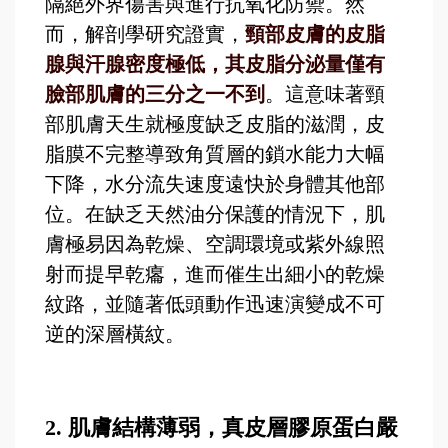
隔絕外界傷害與進行抗氧化防禦。然
而，解剖學研究證實，
頸部皮膚的皮脂
腺與汗腺密度極低，其皮脂分泌量僅有
臉部肌膚的三分之一不到
。這意味著頸
部肌膚天生就極度缺乏皮脂的滋潤，皮
脂膜不完整導致角質層的鎖水能力大幅
下降，水分流失速度遠快於身體其他部
位。在缺乏天然油分保護的情況下，肌
膚極易因為乾燥、空調環境或紫外線照
射而提早乾癟，進而催生出細小的乾燥
紋路，並隨著低頭動作迅速演變成不可
逆的深層橫紋。
2.
肌膚結構薄弱，真皮層膠原蛋白嚴