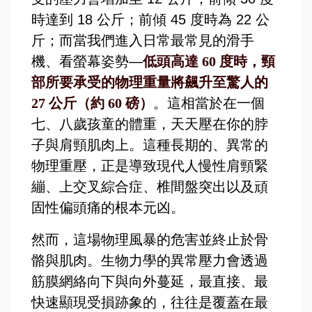
時達到 18 公斤；前傾 45 度時為 22 公
斤；而當我們進入日常最常見的滑手
機、看螢幕姿勢—
低頭高達 60 度時，頸
部所要承受的物理重量將飆升至驚人的
27 公斤（約 60 磅）
。這相當於在一個
七、八歲孩童的體重，天天壓在你的脖
子與肩頸肌肉上。這種長期的、異常的
物理重壓，正是導致現代人慢性肩頸緊
繃、上交叉綜合症、椎間盤突出以及頑
固性偏頭痛的根本元凶。
然而，這場物理風暴的危害並終止於骨
骼與肌肉。生物力學的異常壓力會透過
筋膜網絡向下與向外蔓延，最直接、最
快速顯現受損跡象的，往往是覆蓋在最