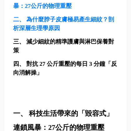
暴：
27
公斤的物理重壓
二、
為什麼脖子皮膚極易產生細紋？剖
析深層生理學原因
三、
減少細紋的精準護膚與淋巴保養對
策
四、
對抗
27
公斤重壓的每日
3
分鐘「反
向消解操」
一、 科技生活帶來的「毀容式」
連鎖風暴：27公斤的物理重壓