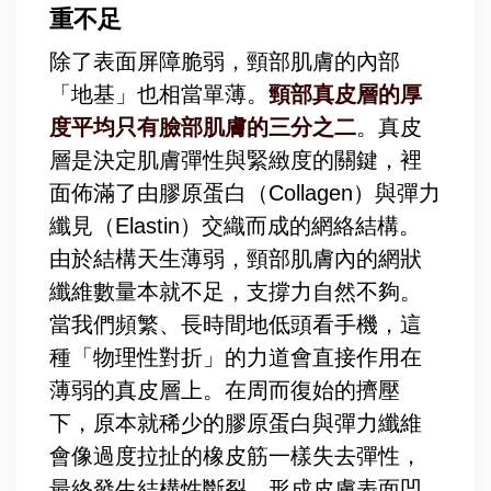
重不足
除了表面屏障脆弱，頸部肌膚的內部
「地基」也相當單薄。
頸部真皮層的厚
度平均只有臉部肌膚的三分之二
。真皮
層是決定肌膚彈性與緊緻度的關鍵，裡
面佈滿了由膠原蛋白（Collagen）與彈力
纖見（Elastin）交織而成的網絡結構。
由於結構天生薄弱，頸部肌膚內的網狀
纖維數量本就不足，支撐力自然不夠。
當我們頻繁、長時間地低頭看手機，這
種「物理性對折」的力道會直接作用在
薄弱的真皮層上。在周而復始的擠壓
下，原本就稀少的膠原蛋白與彈力纖維
會像過度拉扯的橡皮筋一樣失去彈性，
最終發生結構性斷裂，
形成皮膚表面凹