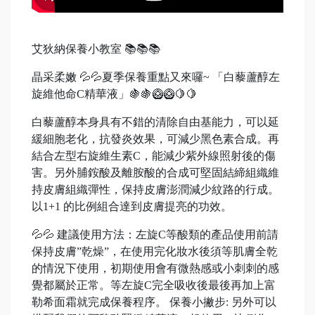
艾狄納保養小教室 📚📚📚
晶采柔嫩 💦💦夏季保養重點又來囉~ 「白藜蘆醇左
旋維他命C精華液」🍇🍇🥝🥝🍋🍋
白藜蘆醇本身具有不錯的清除自由基能力，可以延
緩細胞老化，抗發炎效果，可減少黑色素合成。再
結合左型右旋維生素C，能減少紫外線照射後的傷
害。另外脯銨酸及離胺酸的合成可堅固結締組織維
持皮膚組織彈性，保持皮膚澎潤減少紋路的行成。
以1+1 的比例組合達到皮膚提亮的功效。
💦💦 建議使用方法：左旋C等酸類的產品使用前請
保持皮膚”乾燥”，在使用完化妝水後須等肌膚全乾
的情況下使用，初期使用會有微熱感或小刺刺的感
覺都屬於正常。等左旋C完全吸收後最後再加上富
勒希面霜就完成保養程序。 保養小撇步: 另外可以