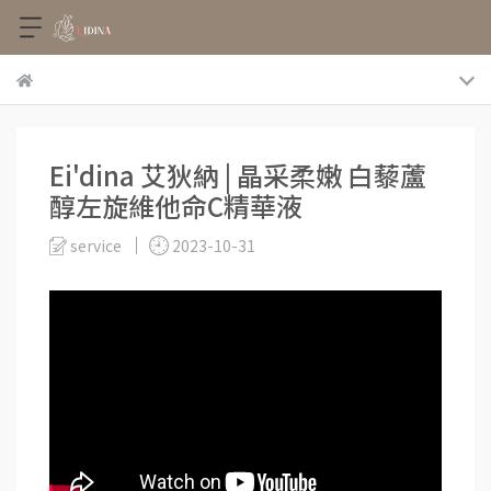
Ei'dina 艾狄納 | 晶采柔嫩 白藜蘆
醇左旋維他命C精華液
service
2023-10-31