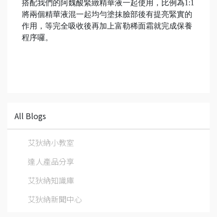
搭配我們的阿魏酸緊緻精華液一起使用，比例為1:1
將兩個精華液混一起均勻塗抹臉部後有提亮緊實的
作用，等完全吸收後再加上富勒稀面霜就完成保養
程序囉。
All Blogs
艾狄納小教室
達人產品分享
艾狄納知識庫
艾狄納新聞中心